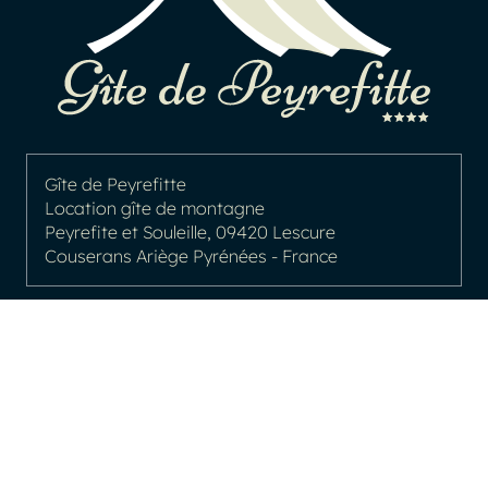
Gîte de Peyrefitte
Location gîte de montagne
Peyrefite et Souleille, 09420 Lescure
Couserans Ariège Pyrénées - France
06 71 76 80 86
LE GÎTE DE PEYREFITTE
Gîte de montagne Ariège Pyrénées
Gîte de groupe Ariège Pyrénées
Gîte avec piscine Ariège Pyrénées
Nos chambres